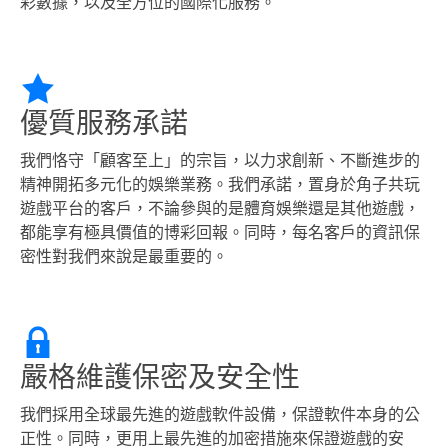
彩數據，以及全方位的國際化服務。
優質服務承諾
我們恪守「顧客至上」的宗旨，以力求創新、不斷進步的
精神開拓多元化的娛樂業務。我們承諾，置身於角子共玩
遊戲平台的客戶，不論參與的是體育娛樂還是其他遊戲，
都能享有極具價值的博彩回報。同時，每名客戶的資訊保
密性對我們來說是最重要的。
嚴格維護保密及安全性
我們採用全球最先進的遊戲軟件設備，保證軟件本身的公
正性。同時，更用上最先進的加密措施來保證遊戲的安