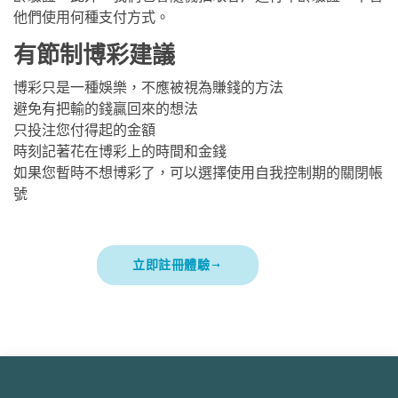
他們使用何種支付方式。
有節制博彩建議
博彩只是一種娛樂，不應被視為賺錢的方法
避免有把輸的錢贏回來的想法
只投注您付得起的金額
時刻記著花在博彩上的時間和金錢
如果您暫時不想博彩了，可以選擇使用自我控制期的關閉帳
號
立即註冊體驗